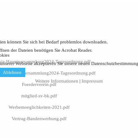
ien können Sie sich bei Bedarf problemlos downloaden.
fnen der Dateien benötigen Sie Acrobat Reader.
okies
sia-Hauptversammlung2024-Tagesordnung.pdf
 unserer Webseite akzeptieren Sie unsere neuen Datenschutzbestimm
Ablehnen
verein-Hauptversammlung2024-Tagesordnung.pdf
Weitere Informationen
|
Impressum
Foerderverein.pdf
mitglied-sv-bk.pdf
Werbemoeglichkeiten-2021.pdf
Vertrag-Bandenwerbung.pdf