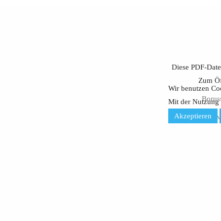
Diese PDF-Date
Zum Öf
Wir benutzen Co
Borus
Mit der Nutzung
Akzeptieren
Foerder